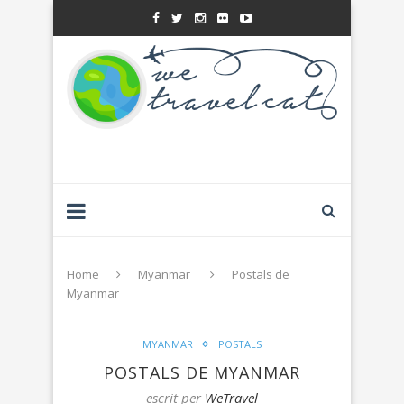
Home
Myanmar
Postals de
Myanmar
MYANMAR
POSTALS
POSTALS DE MYANMAR
escrit per
WeTravel