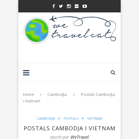
Home
Cambodja
Postals Cambodja
i Vietnam
CAMBODJA
POSTALS
VIETNAM
POSTALS CAMBODJA I VIETNAM
escrit per
WeTravel