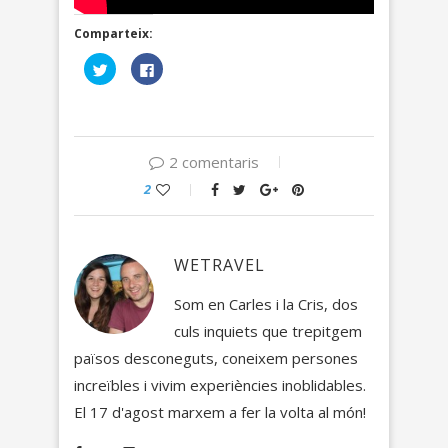
Comparteix:
Feu
Click
clic
to
per
share
compartir
on
al
Facebook
Twitter
(Opens
(Opens
in
in
new
2 comentaris
new
window)
window)
2
WETRAVEL
Som en Carles i la Cris, dos
culs inquiets que trepitgem
països desconeguts, coneixem persones
increïbles i vivim experiències inoblidables.
El 17 d'agost marxem a fer la volta al món!