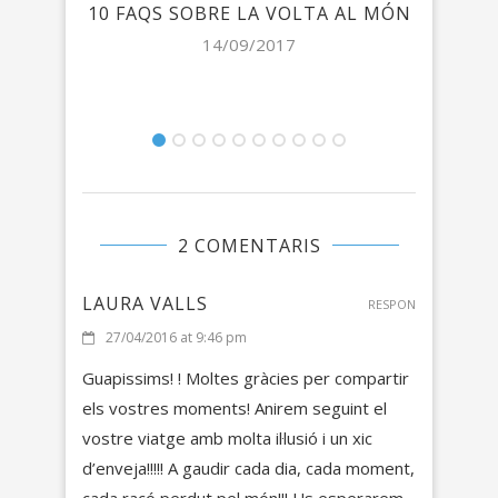
10 FAQS SOBRE LA VOLTA AL MÓN
L
14/09/2017
2 COMENTARIS
LAURA VALLS
RESPON
27/04/2016 at 9:46 pm
Guapissims! ! Moltes gràcies per compartir
els vostres moments! Anirem seguint el
vostre viatge amb molta il·lusió i un xic
d’enveja!!!!! A gaudir cada dia, cada moment,
cada racó perdut pel món!!! Us esperarem