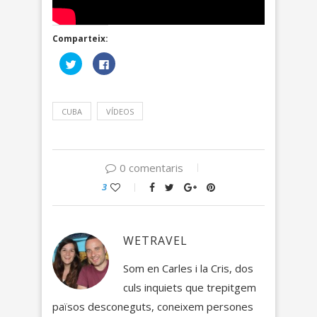
Comparteix:
Feu
Click
clic
to
per
share
compartir
on
al
Facebook
Twitter
(Opens
CUBA
(Opens
VÍDEOS
in
in
new
new
window)
window)
0 comentaris
3
WETRAVEL
Som en Carles i la Cris, dos
culs inquiets que trepitgem
països desconeguts, coneixem persones