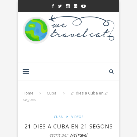
Home
Cuba
21 dies a Cuba en 21
segons
CUBA
VÍDEOS
21 DIES A CUBA EN 21 SEGONS
escrit per
WeTravel