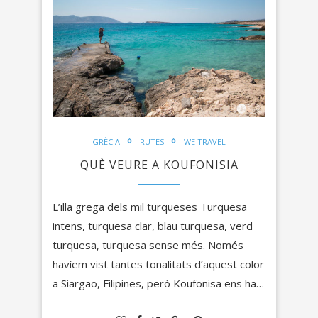
GRÈCIA
RUTES
WE TRAVEL
QUÈ VEURE A KOUFONISIA
L’illa grega dels mil turqueses Turquesa
intens, turquesa clar, blau turquesa, verd
turquesa, turquesa sense més. Només
havíem vist tantes tonalitats d’aquest color
a Siargao, Filipines, però Koufonisa ens ha…